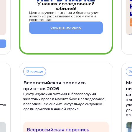
У наших исследований
юбилей!
н
Центр изучения питания и благополучия
✓ Ф
животных рассказывает о своём пути и
Пров
достижениях.
открыть историю
В городе
З
Всероссийская перепись
Мо
приютов 2026
пи
св
Центр изучения питания и благополучия
животных провел масштабное исследование,
В э
позволившее оценить актуальную ситуацию
тво
уде
среди приютов в нашей стране.
у п
с м
про
в з