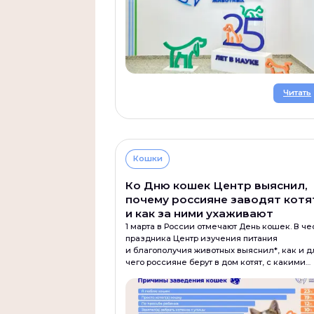
Читать
Кошки
Ко Дню кошек Центр выяснил,
почему россияне заводят котя
и как за ними ухаживают
1 марта в России отмечают День кошек. В че
праздника Центр изучения питания
и благополучия животных выяснил*, как и д
чего россияне берут в дом котят, с какими
опасениями сталкиваются, как заботятся
о благополучии и чем кормят своих питомце