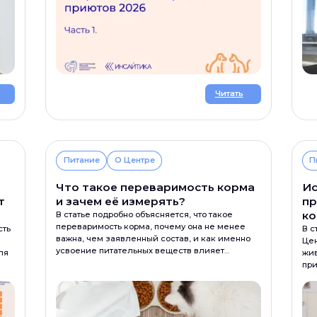
Читать
Питание
О Центре
П
Что такое переваримость корма
Ис
т
и зачем её измерять?
пр
к
В статье подробно объясняется, что такое
переваримость корма, почему она не менее
сть
В с
важна, чем заявленный состав, и как именно
Цен
усвоение питательных веществ влияет
ля
жив
на здоровье кошек и собак. Рассматриваются
при
научные подходы к оценке переваримости,
сод
особенности усвоения белков, жиров
в.
пит
и углеводов, а также методы контроля
качества и полнорационности готовых кормов.