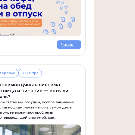
Факториум: территория
Калькулятор
аучных фактов о питании
владельцев п
АКТ
или
✕ МИФ
перед вами?
Идеальной массы тела, эн
ерьте свои знания!
питательных веществ, а т
нутриентов в корме.
к факториуму
перейти в кальк
Читать
доровье
О Центре
чевыводящая система
томца и питание — есть ли
язь?
той статье мы обсудим, особое внимание
лив кошкам, из-за чего на самом деле
итомцев возникают проблемы
очевыводящей системой, как
филактировать эти состояния и какой вклад
доровье вносит питание.