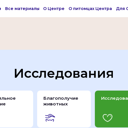
в
Все материалы
О Центре
О питомцах Центра
Для 
Исследования
ильное
Благополучие
Исследова
ие
животных