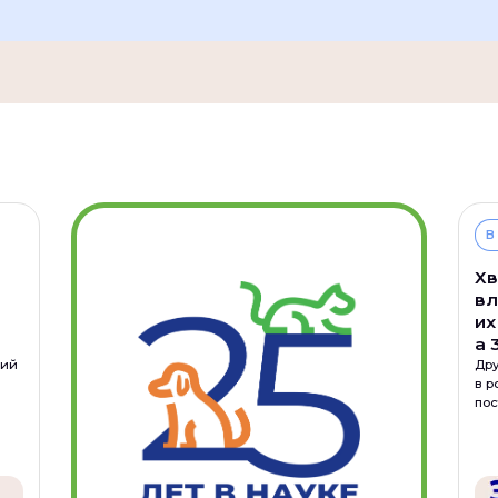
В
Хв
вл
их
а 
ний
Др
в р
пос