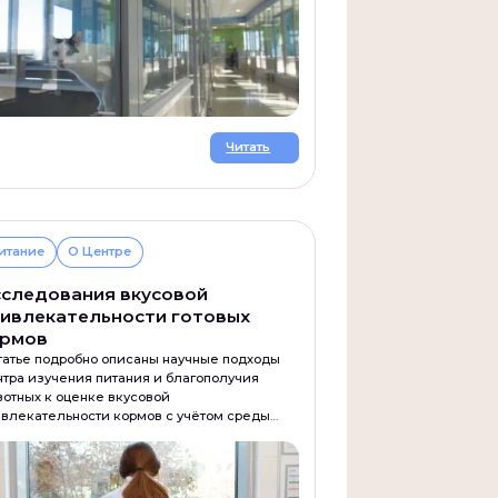
Читать
итание
О Центре
следования вкусовой
ивлекательности готовых
ормов
татье подробно описаны научные подходы
тра изучения питания и благополучия
отных к оценке вкусовой
влекательности кормов с учётом среды
ержания, индивидуальных особенностей
омцев.