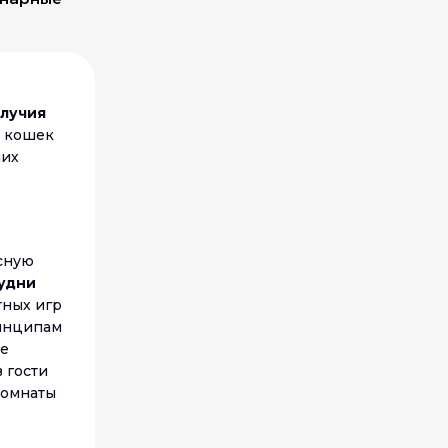
олучия
0 кошек
них
исную
удни
тных игр
ринципам
ые
в гости
комнаты