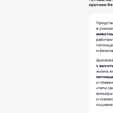
критики бе
Предста
в уника
животны
работают
питомце
и безопа
Зрителе
с высот
жизнь ег
питомце
и плава
«пяти с
вольеры 
и совме
социали