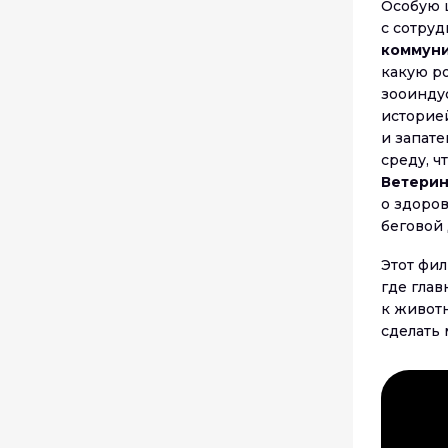
Особую 
с сотру
коммун
какую р
зооинду
историе
и запат
среду, ч
Ветерин
о здоро
беговой
Этот фи
где глав
к живот
сделать