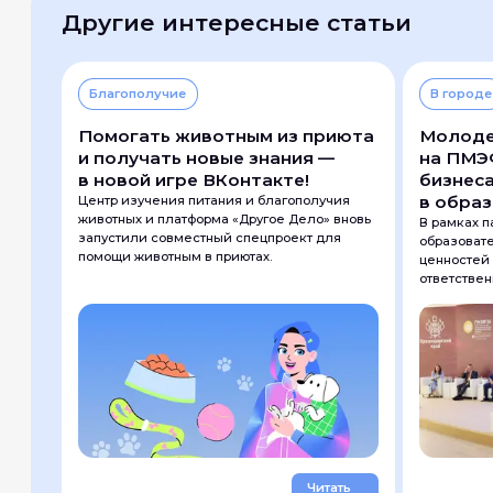
Другие
интересные статьи
Благополучие
В городе
Помогать животным из приюта
Молодеж
и получать новые знания —
на ПМЭ
в новой игре ВКонтакте!
бизнеса
в обра
Центр изучения питания и благополучия
животных и платформа «Другое Дело» вновь
В рамках п
запустили совместный спецпроект для
образоват
помощи животным в приютах.
ценностей
ответствен
представит
обсудили, 
и должны 
гуманистич
поколения
Читать