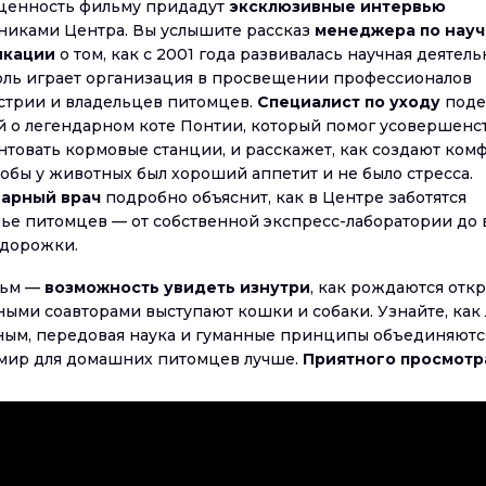
ценность фильму придадут
эксклюзивные интервью
дниками Центра. Вы услышите рассказ
менеджера по нау
икации
о том, как с 2001 года развивалась научная деятель
оль играет организация в просвещении профессионалов
стрии и владельцев питомцев.
Специалист по уходу
поде
й о легендарном коте Понтии, который помог усовершенс
ентовать кормовые станции, и расскажет, как создают ко
тобы у животных был хороший аппетит и не было стресса.
арный врач
подробно объяснит, как в Центре заботятся
вье питомцев — от собственной экспресс-лаборатории до
 дорожки.
льм —
возможность увидеть изнутри
, как рождаются откр
ными соавторами выступают кошки и собаки. Узнайте, как
ным, передовая наука и гуманные принципы объединяются
 мир для домашних питомцев лучше.
Приятного просмотр