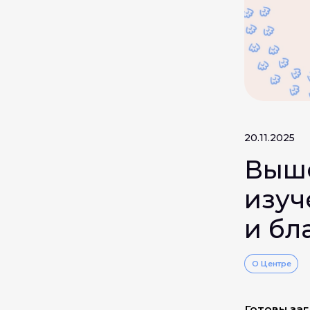
20.11.2025
Выше
изуч
и бл
О Центре
Готовы заг