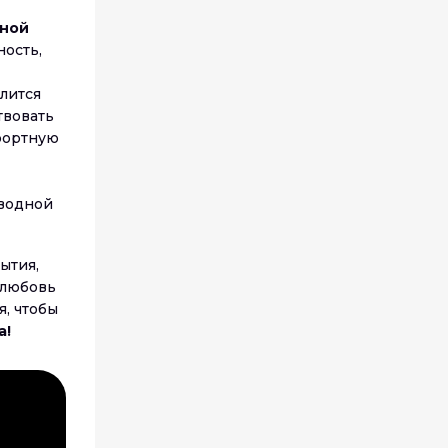
чной
ность,
лится
твовать
мфортную
 водной
ытия,
 любовь
, чтобы
а!