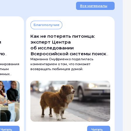
Все материалы
Благополучие
Как не потерять питомца:
и
эксперт Центра
об исследовании
ую
Всероссийской системы поиска
домашних животных
Марианна Онуфриенко поделилась
ормирования
комментарием о том, что поможет
отным
возвращать любимцев домой.
омных
ой
тельность:
тки
Читать
Читать