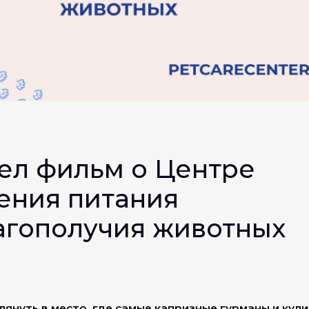
л фильм о Центре
ения питания
агополучия животных
лянуть в место, где самые капризные гурманы и кул