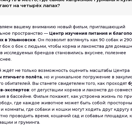
гают на четырёх лапах?
вляем вашему вниманию новый фильм, приглашающий
льное пространство —
Центр изучения питания и благоп
х в Ульяновске
. Он позволит взглянуть как 90 собак и 29
 бок о бок с людьми, чтобы корма и лакомства для домаш
в исследуемых брендов становились вкуснее, полезнее
снее.
й ждёт не только возможность оценить масштабы Центра
ы птичьего полёта
, но и уникальное погружение в закул
о обитателей. Вы станете свидетелем того, как проходят
б
в-экспертов
: от дегустации кормов и лакомств до совмес
ния в бассейне. Фильм покажет, как устроена жизнь по п
вобод», где каждое животное может быть собой: просторн
и комнаты, где собаки и кошки могут ходить друг кдругу 
стно проводить время, кошачий сад и собавьи площадки, 
зации и груминга.