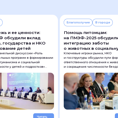
Благополучие
В городе
ь и ее ценности:
Помощь питомцам:
Ф обсудили вклад
на ПМЭФ-2025 обсудил
, государства и НКО
интеграцию заботы
зование детей
о животных в социальн
повестку бизнеса
анельной дискуссии «Роль
Ключевые игроки рынка, НКО
ельных программ в формировании
и госструктуры обсудили пути ф
 гуманизма и социальной
ответственного отношения к жив
ности у детей и подростков»
и сокращения численности безд
ели государства, бизнеса и НКО
собак и кошек в рамках панельн
как разные институции могут
дискуссии «Не только благотвори
способствовать воспитанию
новые аспекты социальной повес
еских ценностей у нового
бизнеса».
.
Читать