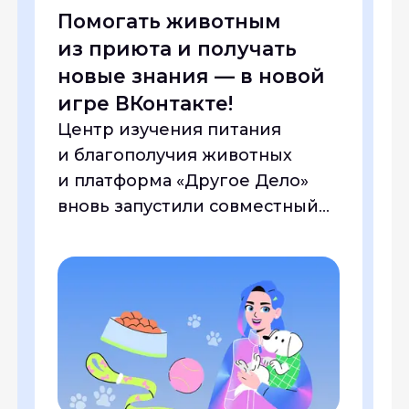
Помогать животным
М
из приюта и получать
м
новые знания — в новой
о
игре ВКонтакте!
ж
р
Центр изучения питания
С
и благополучия животных
т
и платформа «Другое Дело»
б
вновь запустили совместный
о
спецпроект для помощи
з
животным в приютах.
н