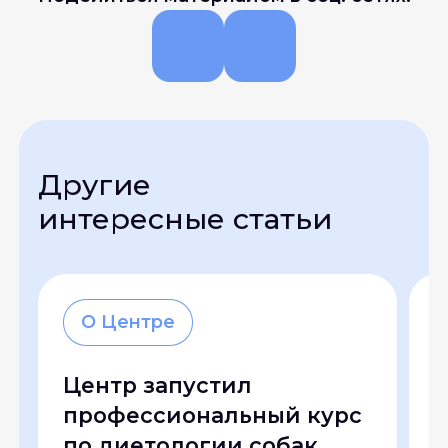
Другие
интересные статьи
О Центре
Центр запустил
О
профессиональный курс
н
по диетологии собак
к