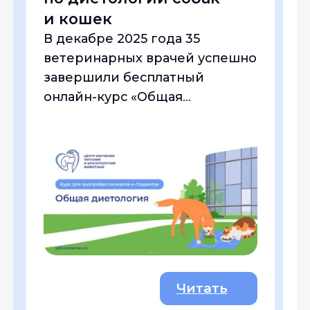
и кошек
д
к
В декабре 2025 года 35
В
ветеринарных врачей успешно
п
завершили бесплатный
т
онлайн-курс «Общая
д
диетология» и получили
(
удостоверения о повышении
п
квалификации
о
государственного образца.
в
В 2026 году курс смогут
пройти дипломированные
специалисты разных
направлений в области работы
с животными и студенты
Читать
профильных ВУЗов.